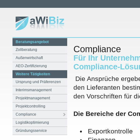
Beratungsangebot
Compliance
Zollberatung
Für Ihr Unternehm
Außenwirtschaft
Compliance-Lösun
AEO-Zertifizierung
Weitere Tätigkeiten
Die Ansprüche ergebe
Ursprung und Präferenzen
den Lieferanten best
Interimsmanagement
den Vorschriften für d
Projektmanagement
Projektcontrolling
Die Bereiche der Com
Compliance
Logistikoptimierung
Exportkontrolle
Gründungsservice
Finanzen