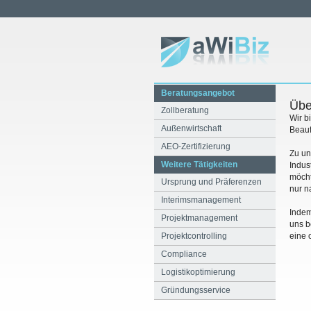
Beratungsangebot
Übe
Zollberatung
Wir b
Außenwirtschaft
Beauf
AEO-Zertifizierung
Zu un
Weitere Tätigkeiten
Indus
möcht
Ursprung und Präferenzen
nur n
Interimsmanagement
Indem
Projektmanagement
uns b
Projektcontrolling
eine 
Compliance
Logistikoptimierung
Gründungsservice