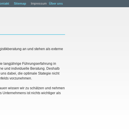
ontakt
Sitemap
Impressum
Über uns
gistikberatung an und stehen als externe
ie langjährige Führungserfahrung in
he und individuelle Beratung. Deshalb
uns dabei, die optimale Stategie nicht
Umfelds vorzunehmen.
trauen wissen wir zu schätzen und nehmen
es Unternehmens ist nichts wichtiger als