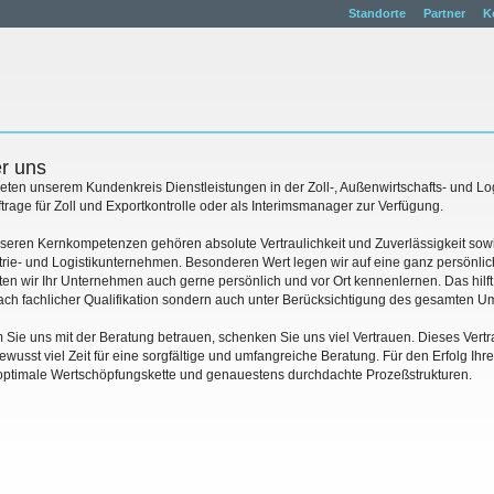
Standorte
Partner
K
r uns
ieten unserem Kundenkreis Dienstleistungen in der Zoll-, Außenwirtschafts- und Lo
trage für Zoll und Exportkontrolle oder als Interimsmanager zur Verfügung.
seren Kernkompetenzen gehören absolute Vertraulichkeit und Zuverlässigkeit sow
trie- und Logistikunternehmen. Besonderen Wert legen wir auf eine ganz persönlic
en wir Ihr Unternehmen auch gerne persönlich und vor Ort kennenlernen. Das hilft 
ach fachlicher Qualifikation sondern auch unter Berücksichtigung des gesamten 
 Sie uns mit der Beratung betrauen, schenken Sie uns viel Vertrauen. Dieses Ver
ewusst viel Zeit für eine sorgfältige und umfangreiche Beratung. Für den Erfolg Ihr
optimale Wertschöpfungskette und genauestens durchdachte Prozeßstrukturen.